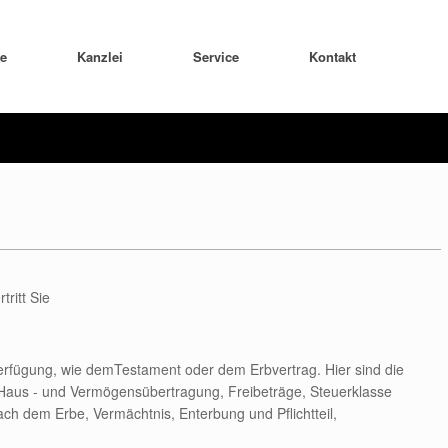
te
Kanzlei
Service
Kontakt
tritt Sie
n Verfügung, wie demTestament oder dem Erbvertrag. Hier sind die
aus - und Vermögensübertragung, Freibeträge, Steuerklasse
ch dem Erbe, Vermächtnis, Enterbung und Pflichtteil,