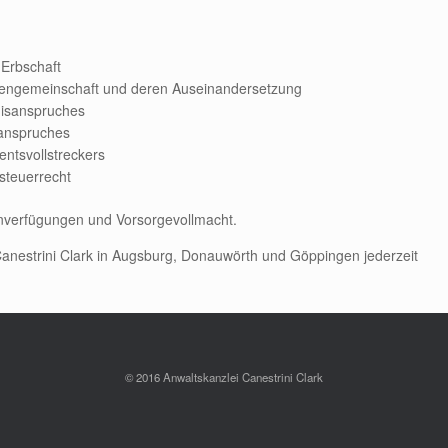
Erbschaft
rbengemeinschaft und deren Auseinandersetzung
nisanspruches
sanspruches
ntsvollstreckers
steuerrecht
enverfügungen und Vorsorgevollmacht.
Canestrini Clark in Augsburg, Donauwörth und Göppingen jederzeit
© 2016 Anwaltskanzlei Canestrini Clark